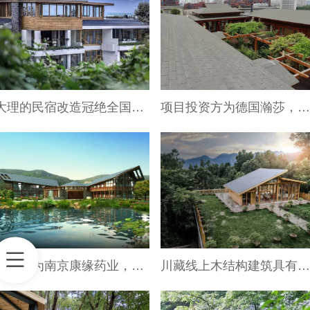
大理的民宿改造冠绝全国，不仅胜在他的山水地形，更强在民宿建筑的设计：尺度、布局、通透性。而这种身体和情绪上的体验感背后，是每位客人的口口相传，念念不忘
项目投资方为德国瀚莎，位于无锡滨湖区产业园内，总占地面积2亩。房屋面积400平，定位于办公，接待，私人宴请，房屋以新中式为主，总成本136万，现已建成并运营3年多
建设方为南京康缘药业，位于南京句容宝华山，占地面积1000多亩。致力于打造苏南地区新农业养生休闲胜地，房屋以新中式为主，项目总投资16亿，现已完成60%的园区建造
川藏线上木结构建筑具有江南水乡及徽派建筑的特征，体现了中国古典民居“以和为美”的人文思想，以其自然环境和人文环境和谐相处的整体美，呈现了特色古镇的空间魅力